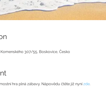
on
a, Komenského 307/55, Boskovice, Česko
nt
ostní hra plná zábavy. Nápovědu čtěte již nyní 
zde
. 