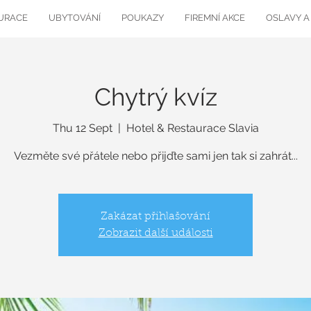
URACE
UBYTOVÁNÍ
POUKAZY
FIREMNÍ AKCE
OSLAVY A
Chytrý kvíz
Thu 12 Sept
  |  
Hotel & Restaurace Slavia
Vezměte své přátele nebo přijďte sami jen tak si zahrát...
Zakázat přihlašování
Zobrazit další události