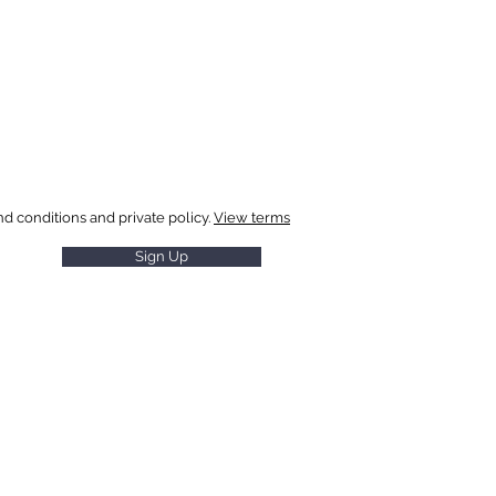
 special offers
nd conditions and private policy.
View terms
Sign Up