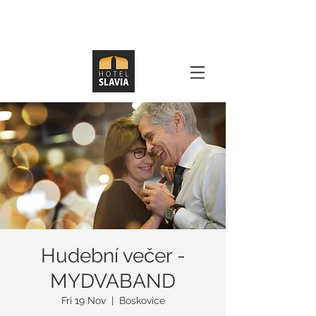
Hudební večer -
MYDVABAND
Fri 19 Nov
  |  
Boskovice