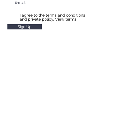
I agree to the terms and conditions
and private policy.
View terms
Sign Up
HOTEL & RESTAURANT SLAVIA
Restaurant Hours
Monday to Saturday 11 - 22
Sunday
11 - 20
Hotel Reception Hours
Monday to Saturday 7 - 20
Sunday 8 - 20
Breakfast Hours
Monday to Friday 7 - 10
Saturday and Sunday 8 - 10
Room check-in from 14:00