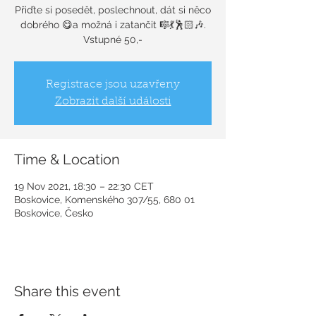
Přiďte si posedět, poslechnout, dát si něco
dobrého 😋a možná i zatančit 🎼💃🕺🏻🎶.
Vstupné 50,-
Registrace jsou uzavřeny
Zobrazit další události
Time & Location
19 Nov 2021, 18:30 – 22:30 CET
Boskovice, Komenského 307/55, 680 01
Boskovice, Česko
Share this event