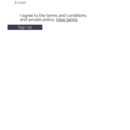
I agree to the terms and conditions
and private policy.
View terms
Sign Up
HOTEL & RESTAURANT SLAVIA
Restaurant Hours
Monday to Saturday 11 - 22
Sunday
11 - 20
Hotel Reception Hours
Monday to Saturday 7 - 20
Sunday 8 - 20
Breakfast Hours
Monday to Friday 7 - 10
Saturday and Sunday 8 - 10
Room check-in from 14:00