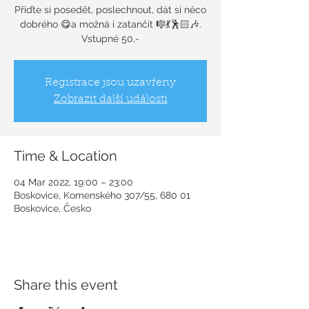
Přiďte si posedět, poslechnout, dát si něco
dobrého 😋a možná i zatančit 🎼💃🕺🏻🎶.
Vstupné 50,-
Registrace jsou uzavřeny
Zobrazit další události
Time & Location
04 Mar 2022, 19:00 – 23:00
Boskovice, Komenského 307/55, 680 01
Boskovice, Česko
Share this event