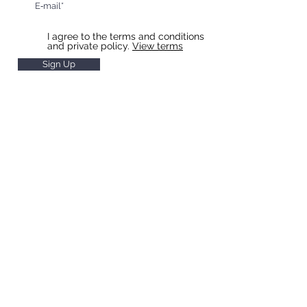
I agree to the terms and conditions
and private policy.
View terms
Sign Up
HOTEL & RESTAURANT SLAVIA
Restaurant Hours
Monday to Saturday 11 - 22
Sunday
11 - 20
Hotel Reception Hours
Monday to Saturday 7 - 20
Sunday 8 - 20
Breakfast Hours
Monday to Friday 7 - 10
Saturday and Sunday 8 - 10
Room check-in from 14:00