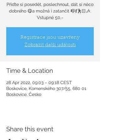
Přiďte si posedět, poslechnout, dát si něco
dobrého 😋a možná i zatančit 🎼💃🕺🏻🎶.
Vstupné 50,-
Registrace jsou uzavřeny
Zobrazit další události
Time & Location
28 Apr 2022, 09:03 – 09:18 CEST
Boskovice, Komenského 307/55, 680 01
Boskovice, Česko
Share this event