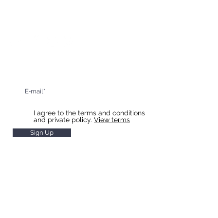
Restaurant:
+420 606 023 801
Reception:
+420 606 023 803
Sign up for updates and special offers
I agree to the terms and conditions
and private policy.
View terms
Sign Up
HOTEL & RESTAURANT SLAVIA
Restaurant Hours
Monday to Saturday 11 - 22
Sunday
11 - 20