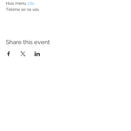
Husí menu 
zde.
Těšíme se na vás.
Share this event
ADDRESS
Hotel Slavia
Komenského 307/55
Boskovice
68001
CONTACT US
E-mail:
recepce@hotel-boskovice.cz