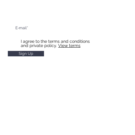
Sign up for updates and special offers
I agree to the terms and conditions
and private policy.
View terms
Sign Up
HOTEL & RESTAURANT SLAVIA
Restaurant Hours
Monday to Saturday 11 - 22
Sunday
11 - 20
Hotel Reception Hours
Monday to Saturday 7 - 20
Sunday 8 - 20
Breakfast Hours