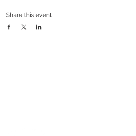
Share this event
ADDRESS
Hotel Slavia
Komenského 307/55
Boskovice
68001
CONTACT US
E-mail:
recepce@hotel-boskovice.cz
Restaurant:
+420 606 023 801
Reception:
+420 606 023 803