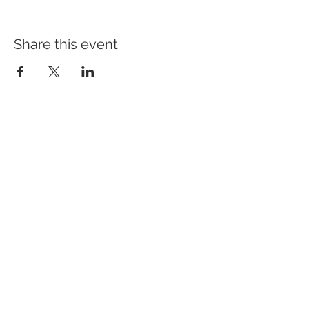
Share this event
ADDRESS
Hotel Slavia
Komenského 307/55
Boskovice
68001
CONTACT US
E-mail:
recepce@hotel-boskovice.cz
Restaurant:
+420 606 023 801
Reception:
+420 606 023 803