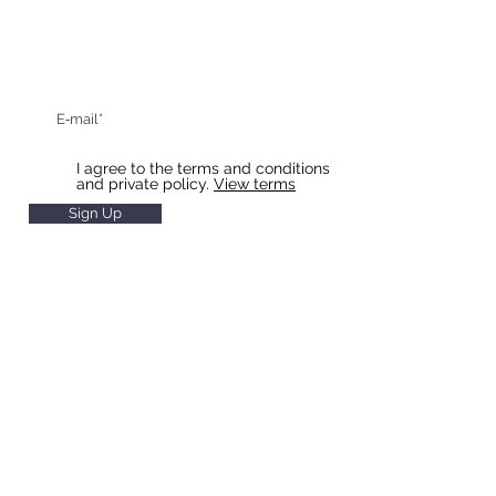
Sign up for updates and special offers
I agree to the terms and conditions
and private policy.
View terms
Sign Up
HOTEL & RESTAURANT SLAVIA
Restaurant Hours
Monday to Saturday 11 - 22
Sunday
11 - 20
Hotel Reception Hours
Monday to Saturday 7 - 20
Sunday 8 - 20