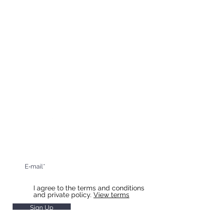
Komenského 307/55
Boskovice
68001
CONTACT US
E-mail:
recepce@hotel-boskovice.cz
Restaurant:
+420 606 023 801
Reception:
+420 606 023 803
Sign up for updates and special offers
I agree to the terms and conditions
and private policy.
View terms
Sign Up