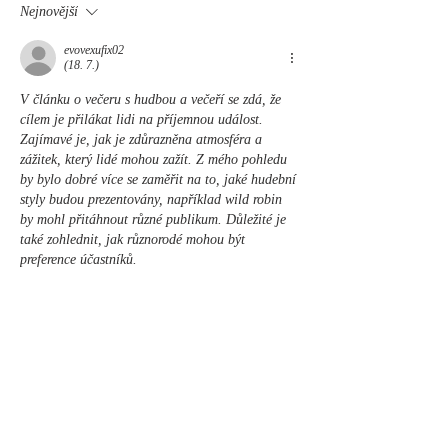
Nejnovější
evovexufix02
(18. 7.)
V článku o večeru s hudbou a večeří se zdá, že 
cílem je přilákat lidi na příjemnou událost. 
Zajímavé je, jak je zdůrazněna atmosféra a 
zážitek, který lidé mohou zažít. Z mého pohledu 
by bylo dobré více se zaměřit na to, jaké hudební 
styly budou prezentovány, například wild robin 
by mohl přitáhnout různé publikum. Důležité je 
také zohlednit, jak různorodé mohou být 
preference účastníků.