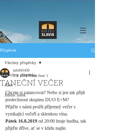
Příspěvek
Všechny příspěvky
info041450
Všechny příspěvky
1. 8. 2019
Minut čtení: 1
TANEČNÍ VEČER
Akce
Chcete si zatancovat? Nebo si jen tak přijít 
Jídelní lístek
poslechnout skupinu DUO E+M?
Přijďte s námi prožít příjemný večer s 
vynikající večeří a sklenkou vína.
Pátek 16.8.2019 
od 20:00 hraje hudba, tak 
přijďte dříve, ať se v klidu najíte.