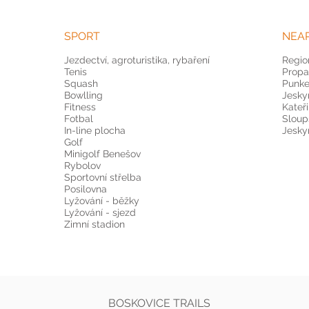
SPORT
NEA
Jezdectví, agroturistika, rybaření
Regio
Tenis
Propa
Squash
Punke
Bowlling
Jesky
Fitness
Kateř
Fotbal
Sloup
In-line plocha
Jesky
Golf
Minigolf Benešov
Rybolov
Sportovní střelba
Posilovna
Lyžování - běžky
Lyžování - sjezd
Zimní stadion
BOSKOVICE TRAILS