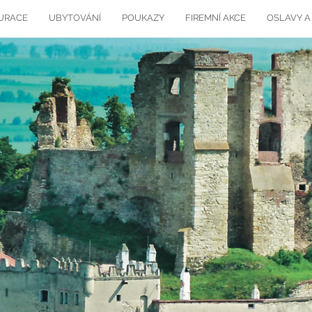
URACE
UBYTOVÁNÍ
POUKAZY
FIREMNÍ AKCE
OSLAVY A