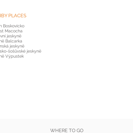
RBY PLACES
n Boskovicko
st Macocha
vní jeskyně
ně Balcarka
inská jeskyně
sko-šošůvské jeskyně
ně Výpustek
WHERE TO GO