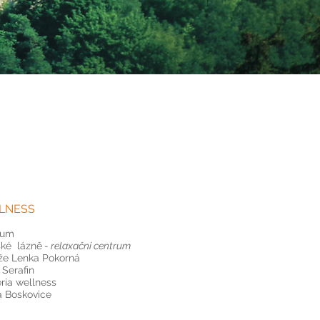
LNESS
ium
ké lázně
- relaxační centrum
že Lenka Pokorná
 Serafin
ria wellness
 Boskovice