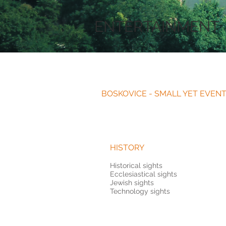
ENTERTAINMENT
BOSKOVICE - SMALL YET EVE
HISTORY
Historical sights
Ecclesiastical sights
Jewish sights
Technology sights