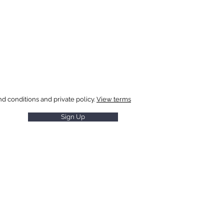
 special offers
nd conditions and private policy.
View terms
Sign Up