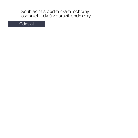
Souhlasím s podmínkami ochrany
osobních údajů
Zobrazit podmínky
Odeslat
HOTEL & RESTAURACE SLAVIA
Otevírací doba restaurace
Po-So 10 - 22
Ne 11 - 20
Otevírací doba recepce
Po-So 7 - 20
Ne 8 - 20
Check in od 14:00
Check out do 11:00
Snídaně
Po-Pá 7 - 9
So-Ne 8 - 10
Svátky 8 - 10