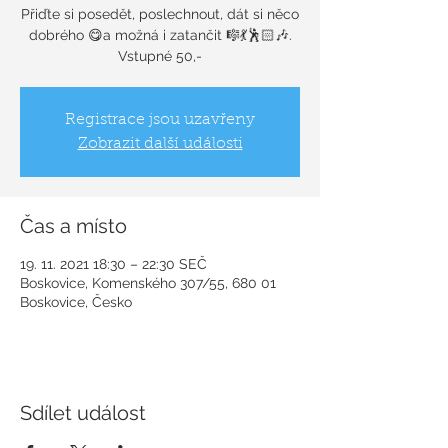
Přiďte si posedět, poslechnout, dát si něco
dobrého 😋a možná i zatančit 🎼💃🕺🏻🎶.
Vstupné 50,-
Registrace jsou uzavřeny
Zobrazit další události
Čas a místo
19. 11. 2021 18:30 – 22:30 SEČ
Boskovice, Komenského 307/55, 680 01
Boskovice, Česko
Sdílet událost