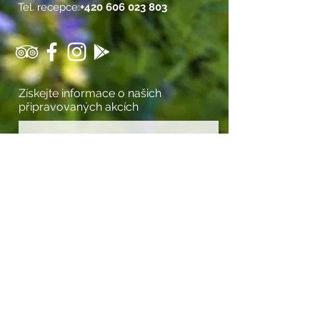
Tel. recepce:
+420 606 023 803
Získejte informace o našich
připravovaných akcích
Souhlasím s podmínkami ochrany
osobních údajů
Zobrazit podmínky
Odeslat
HOTEL & RESTAURACE SLAVIA
Otevírací doba restaurace
Po-So 10 - 22
Ne 11 - 20