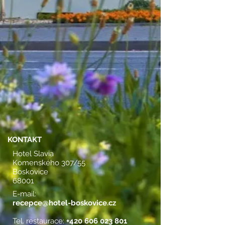
KONTAKT
Hotel Slavia
Komenského 307/55
Boskovice
68001
E-mail:
recepce@hotel-boskovice.cz
Tel. restaurace:
+420 606 023 801