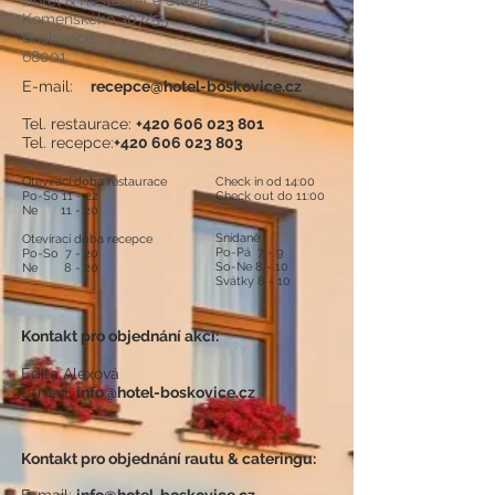
Hotel & Restaurace Slavia
Komenského 307/55
Boskovice
68001
E-mail:
recepce@hotel-boskovice.cz
Tel. restaurace:
+420 606 023 801
Tel. recepce:
+420 606 023 803
Otevírací doba restaurace
Check in od 14:00
Po-So 11 - 22
Check out do 11:00
Ne 11 - 20
Snídaně
Otevírací doba recepce
Po-Pá 7 - 9
Po-So 7 - 20
So-Ne 8 - 10
Ne 8 - 20
Svátky 8 - 10
Kontakt pro objednání akcí:
Edita Alexová
E-mail:
info@hotel-boskovice.cz
Kontakt pro objednání rautu & cateringu: