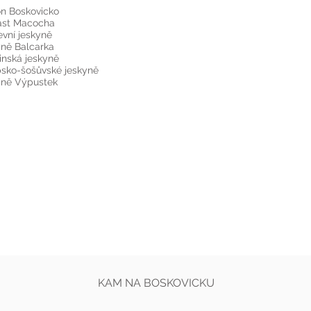
n Boskovicko
ast Macocha
vní jeskyně
ně Balcarka
inská jeskyně
sko-šošůvské jeskyně
yně Výpustek
KAM NA BOSKOVICKU