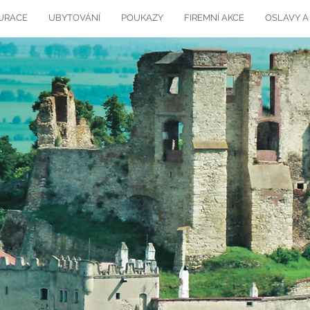
URACE
UBYTOVÁNÍ
POUKAZY
FIREMNÍ AKCE
OSLAVY A