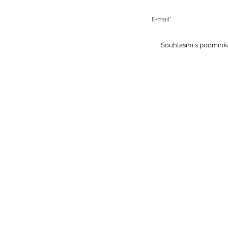
epce@hotel-boskovice.cz
 restaurace:
+420 606 023 801
 recepce:
+420 606 023 803
Souhlasím s podmínk
ck in od 14:00
ck out do 11:00
daně
Pá 7 - 9
Ne 8 - 10
tky 8 - 10
HOTEL & RESTAURACE SLAVI
HOME