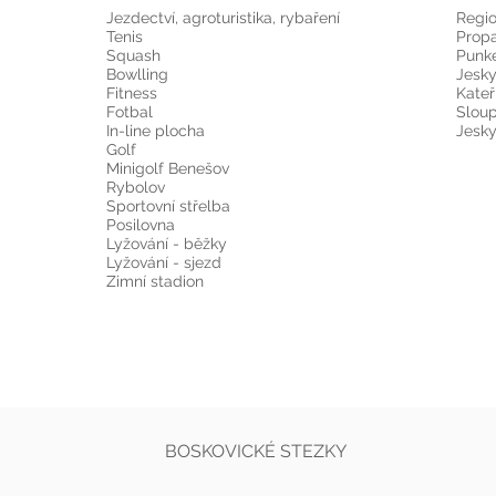
Jezdectví, agroturistika, rybaření
Regio
Tenis
Prop
Squash
Punke
Bowlling
Jesky
Fitness
Kateř
Fotbal
Sloup
In-line plocha
Jesk
Golf
Minigolf Benešov
Rybolov
Sportovní střelba
Posilovna
Lyžování - běžky
Lyžování - sjezd
Zimní stadion
BOSKOVICKÉ STEZKY