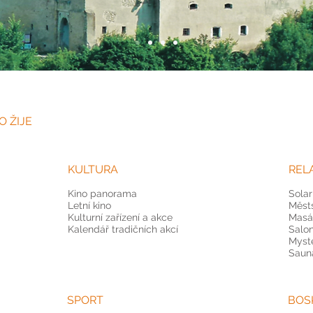
O ŽIJE
KULTURA
REL
Kino panorama
Sola
Letní kino
Měst
Kulturní zařízení a akce
Masá
Kalendář tradičních akcí
Salon
Myste
Saun
SPORT
BOS