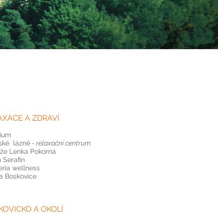
AXACE A ZDRAVÍ
rium
ské lázně
- relaxační centrum
že Lenka Pokorná
 Serafin
ria wellness
a Boskovice
KOVICKO A OKOLÍ