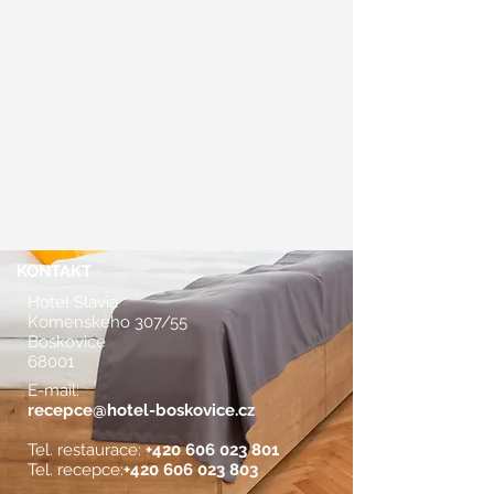
KONTAKT
Hotel Slavia
Komenského 307/55
Boskovice
68001
E-mail:
recepce@hotel-boskovice.cz
Tel. restaurace:
+420 606 023 801
Tel. recepce:
+420 606 023 803