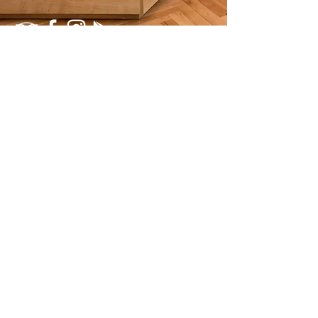
Získejte informace o našich
připravovaných akcích
Souhlasím s podmínkami ochrany
osobních údajů
Zobrazit podmínky
Odeslat
HOTEL & RESTAURACE SLAVIA
Otevírací doba restaurace
Po-So 10 - 22
Ne 11 - 20
Otevírací doba recepce