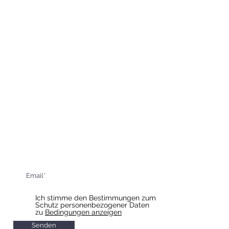
Hotel Slavia
Komenského 307/55
Boskovice
68001
Email:
Recepce@hotel-boskovice.cz
Tel. Restaurant:
+420 606 023 801
Tel. Rezeption:
+420 606 023 803
Informieren Sie sich über unsere
bevorstehenden Veranstaltungen
Ich stimme den Bestimmungen zum
Schutz personenbezogener Daten
zu
Bedingungen anzeigen
Senden