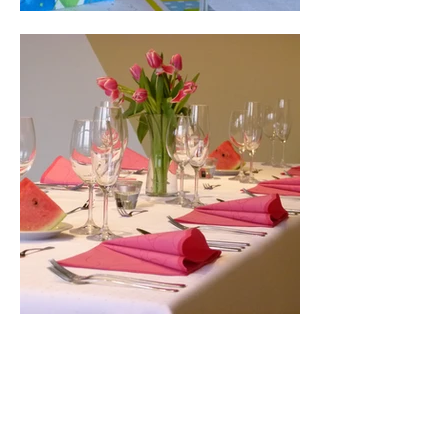
KONTAKT
Hotel Slavia
Komenského 307/55
Boskovice
68001
Email: