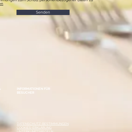
en
Senden
A
INFORMATIONEN FÜR
BESUCHER
DATENSCHUTZ-BESTIMMUNGEN
COOKIES-ERKLÄRUNG
UNTERKUNFTSREGELN