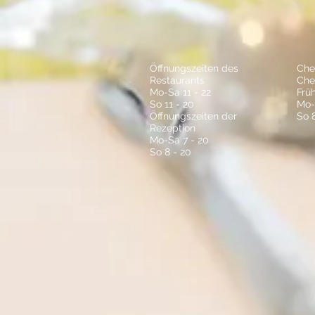
Öffnungszeiten des
Che
Restaurants
Che
Mo-Sa 11 - 22
Frü
So 11 - 20
Mo-F
Öffnungszeiten der
So 8
Rezeption
Mo-Sa 7 - 20
So 8 - 20