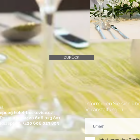
ZURÜCK
Informieren Sie sich ü
il:
Veranstaltungen
epce@hotel-boskovice.cz
 Restaurant:
+420 606 023 801
. Rezeption:
+420 606 023 803
Ich stimme den Best