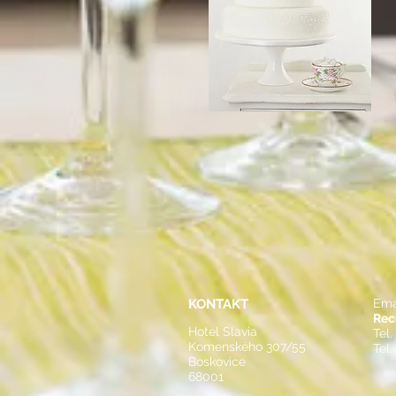
KONTAKT
Ema
Rec
Hotel Slavia
Tel.
Komenského 307/55
Tel
Boskovice
68001