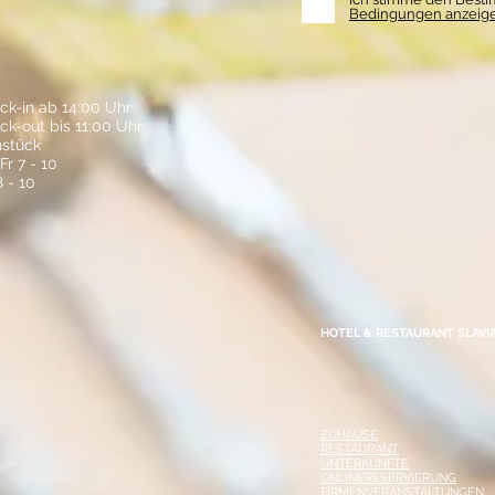
Bedingungen anzeig
ck-in ab 14:00 Uhr
ck-out bis 11:00 Uhr
hstück
r 7 - 10
 - 10
HOTEL & RESTAURANT SLAVI
ZUHAUSE
RESTAURANT
UNTERKÜNFTE
ONLINERESERVIERUNG
FIRMENVERANSTALTUNGEN