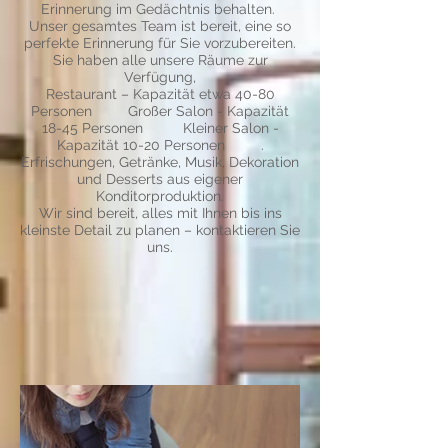
Erinnerung im Gedächtnis behalten.
Unser gesamtes Team ist bereit, eine so
perfekte Erinnerung für Sie vorzubereiten.
Sie haben alle unsere Räume zur
Verfügung,
Restaurant – Kapazität etwa 40-80
Personen Großer Salon - Kapazität
18-45 Personen Kleiner Salon -
Kapazität 10-20 Personen .
Erfrischungen, Getränke, Musik, Dekoration
und Desserts aus eigener
Konditorproduktion.
Wir sind bereit, alles mit Ihnen bis ins
kleinste Detail zu planen – kontaktieren Sie
uns.