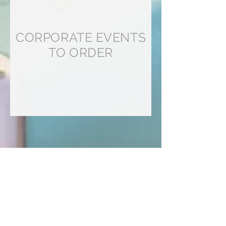
CORPORATE EVENTS
TO ORDER
KONTAKT
Hotel Slavia
Komenského 307/55
Boskovice
68001
Email:
Recepce@hotel-boskovice.cz