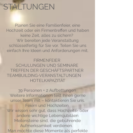
STALTUNGEN
Planen Sie eine Familienfeier, eine
Hochzeit oder ein Firmentreffen und haben
keine Zeit, alles zu sichern?
Wir bereiten jede Veranstaltung
schlüsselfertig für Sie vor. Teilen Sie uns
einfach Ihre Ideen und Anforderungen mit.
FIRMENFEIER
SCHULUNGEN UND SEMINARE
TREFFEN DER GESCHÄFTSPARTNER
TEAMBUILDING-VERANSTALTUNGEN
HOTELKAPAZITÄT
39 Personen + 2 Aufbettungen
Weitere Informationen teilt Ihnen gerne
unser Team mit – kontaktieren Sie uns.
Feiern und Hochzeiten
Wir wissen sehr gut, dass Hochzeits- oder
andere wichtige Lebensjubiläen
Meilensteine sind, die gebührende
Aufmerksamkeit verdienen.
Man möchte diese Momente als perfekte