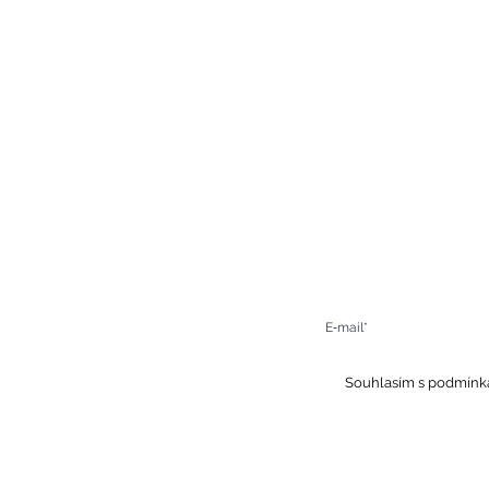
Získejte informace o n
ail:
epce@hotel-boskovice.cz
 restaurace:
+420 606 023 801
 recepce:
+420 606 023 803
Souhlasím s podmínk
ck in od 14:00