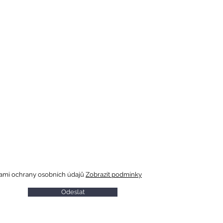
ašich připravovaných akcích
ami ochrany osobních údajů
Zobrazit podmínky
Odeslat