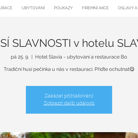
URACE
UBYTOVÁNÍ
POUKAZY
FIREMNÍ AKCE
OSLAVY A
SÍ SLAVNOSTI v hotelu SLA
pá 25. 9.
  |  
Hotel Slavia - ubytování a restaurace Bo
Zakázat přihlašování
Zobrazit další události