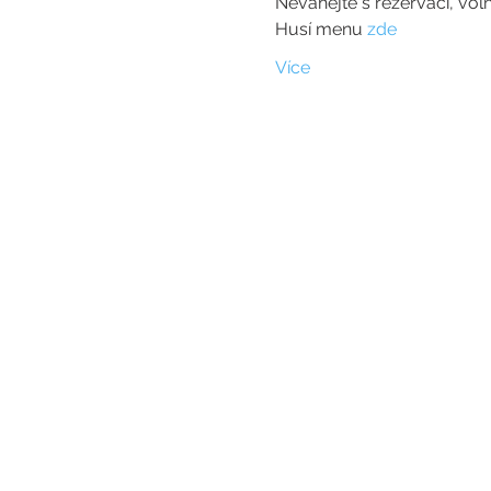
Neváhejte s rezervací, volná
Husí menu 
zde
Více