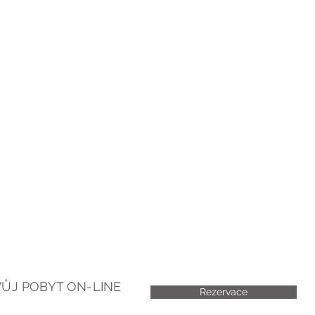
ck out do 11:00
daně
Pá 7 - 9
Ne 8 - 10
tky 8 - 10
HOTEL & RESTAURACE SLAVI
HOME
RESTAURACE
UBYTOVÁNÍ
REZERVACE ON-LINE
FIREMNÍ AKCE
OSLAVY A SVATBY
ZÁBAVA A RELAX
KONTAKT
VŮJ POBYT ON-LINE
Rezervace