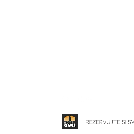
Po-So 10 - 22
Che
Ne 11 - 20
Sní
Otevírací doba recepce
Po-
Po-So 7 - 20
So-
Ne 8 - 20
Svá
REZERVUJTE SI S