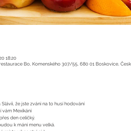
020 18:20
a restaurace Bo, Komenského 307/55, 680 01 Boskovice, Čes
Slávii, že jste zváni na to husí hodování 
í vám Mexikáni 
přes den celičký.
budou k mání menu velká.