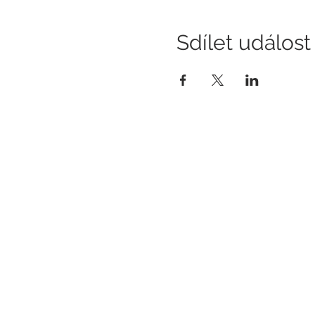
Sdílet událost
KONTAKT
E-m
rec
Hotel Slavia
Komenského 307/55
Tel.
Boskovice
Tel.
68001
Otevírací doba restaurace
Che