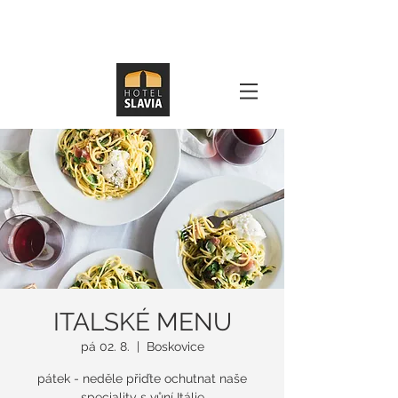
ITALSKÉ MENU
pá 02. 8.
  |  
Boskovice
pátek - neděle přiďte ochutnat naše
speciality s vůní Itálie