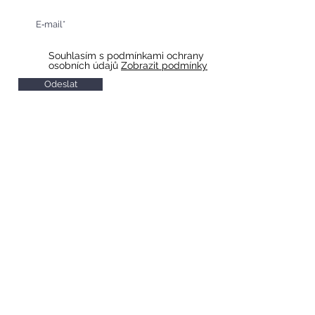
Souhlasím s podmínkami ochrany
osobních údajů
Zobrazit podmínky
Odeslat
HOTEL & RESTAURACE SLAVIA
Otevírací doba restaurace
Po-So 10 - 22
Ne 11 - 20
Otevírací doba recepce
Po-So 7 - 20
Ne 8 - 20
Check in od 14:00
Check out do 11:00
Snídaně
Po-Pá 7 - 9