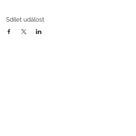
Sdílet událost
KONTAKT
Hotel Slavia
Komenského 307/55
Boskovice
68001
E-mail:
recepce@hotel-boskovice.cz
Tel. restaurace:
+420 606 023 801
Tel. recepce:
+420 606 023 803