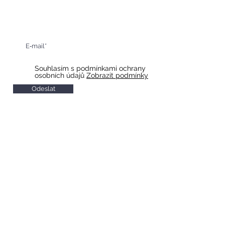
Získejte informace o našich
připravovaných akcích
Souhlasím s podmínkami ochrany
osobních údajů
Zobrazit podmínky
Odeslat
HOTEL & RESTAURACE SLAVIA
Otevírací doba restaurace
Po-So 10 - 22
Ne 11 - 20
Otevírací doba recepce
Po-So 7 - 20
Ne 8 - 20
Check in od 14:00
Check out do 11:00