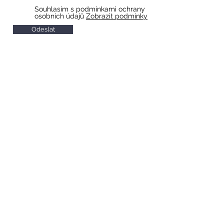
Souhlasím s podmínkami ochrany
osobních údajů
Zobrazit podmínky
Odeslat
HOTEL & RESTAURACE SLAVIA
Otevírací doba restaurace
Po-So 10 - 22
Ne 11 - 20
Otevírací doba recepce
Po-So 7 - 20
Ne 8 - 20
Check in od 14:00
Check out do 11:00
Snídaně
Po-Pá 7 - 9
So-Ne 8 - 10
Svátky 8 - 10
INFORMACE PRO NÁVŠTĚVNÍKY