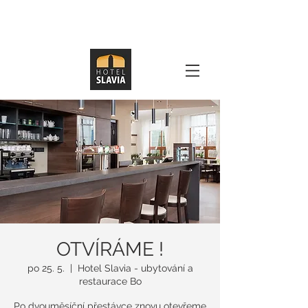
OTVÍRÁME !
po 25. 5.
  |  
Hotel Slavia - ubytování a
restaurace Bo
Po dvouměsíční přestávce znovu otevřeme