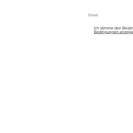
epce@hotel-boskovice.cz
 Restaurant:
+420 606 023 801
. Rezeption:
+420 606 023 803
Ich stimme den Best
Bedingungen anzeig
ck-in ab 14:00 Uhr
ck-out bis 11:00 Uhr
hstück
r 7 - 10
 - 10
HOTEL & RESTAURANT SLAVI