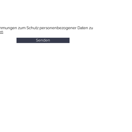
immungen zum Schutz personenbezogener Daten zu
en
Senden
A
INFORMATIONEN FÜR
BESUCHER