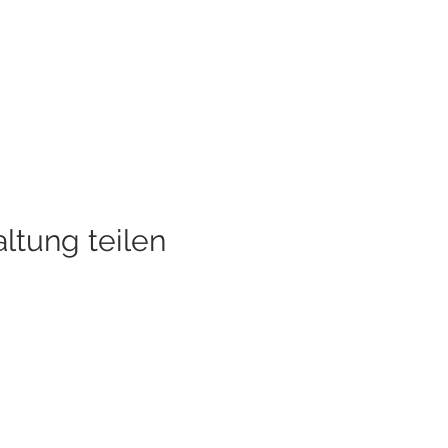
ltung teilen
Informieren Sie sich ü
il:
Veranstaltungen