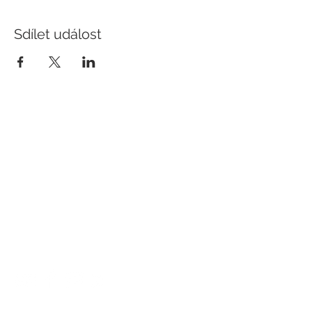
Sdílet událost
KONTAKT
Hotel Slavia
Komenského 307/55
Boskovice
68001
E-mail:
recepce@hotel-boskovice.cz
Tel. restaurace:
+420 606 023 801
Tel. recepce:
+420 606 023 803