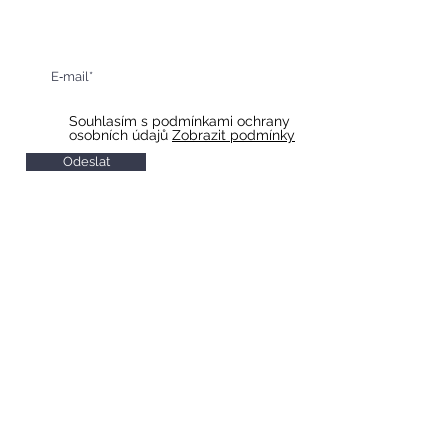
Získejte informace o našich
připravovaných akcích
Souhlasím s podmínkami ochrany
osobních údajů
Zobrazit podmínky
Odeslat
HOTEL & RESTAURACE SLAVIA
Otevírací doba restaurace
Po-So 10 - 22
Ne 11 - 20
Otevírací doba recepce
Po-So 7 - 20
Ne 8 - 20
Check in od 14:00
Check out do 11:00