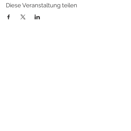
Diese Veranstaltung teilen
KONTAKT
Hotel Slavia
Komenského 307/55
Boskovice
68001
Email:
Recepce@hotel-boskovice.cz
Tel. Restaurant:
+420 606 023 801
Tel. Rezeption:
+420 606 023 803
Informieren Sie sich über unsere
bevorstehenden Veranstaltungen