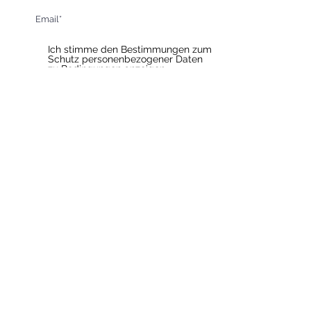
Ich stimme den Bestimmungen zum
Schutz personenbezogener Daten
zu
Bedingungen anzeigen
Senden
HOTEL & RESTAURANT SLAVIA
Öffnungszeiten des Restaurants
Mo-Sa 11 - 22
So 11 - 20
Öffnungszeiten der Rezeption
Mo-Sa 7 - 20
So 8 - 20
Check-in ab 14:00 Uhr
Check-out bis 11:00 Uhr
Frühstück
Mo-Fr 7 - 10
So 8 - 10
INFORMATIONEN FÜR BESUCHER