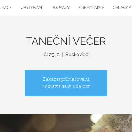
URACE
UBYTOVÁNÍ
POUKAZY
FIREMNÍ AKCE
OSLAVY A
TANEČNÍ VEČER
čt 25. 7.
  |  
Boskovice
Zakázat přihlašování
Zobrazit další události