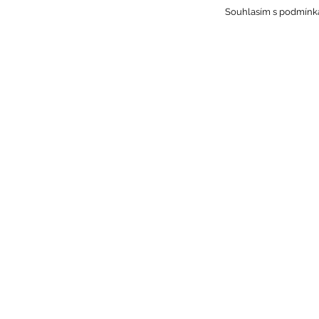
Souhlasím s podmínk
ck in od 14:00
ck out do 11:00
daně
Pá 7 - 9
Ne 8 - 10
tky 8 - 10
HOTEL & RESTAURACE SLAVI
HOME
RESTAURACE
UBYTOVÁNÍ
REZERVACE ON-LINE
FIREMNÍ AKCE
OSLAVY A SVATBY