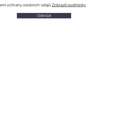
ami ochrany osobních údajů
Zobrazit podmínky
Odeslat
A
INFORMACE PRO NÁVŠTĚVNÍKY
ZÁSADY OCHRANY OSOBNÍCH
ÚDAJŮ
PROHLÁŠENÍ O COOKIES
UBYTOVACÍ ŘÁD