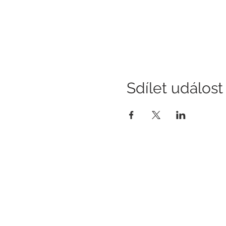
Sdílet událost
KONTAKT
E-m
rec
Hotel Slavia
Komenského 307/55
Tel.
Boskovice
Tel.