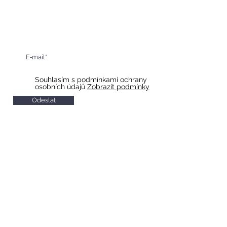
Získejte informace o našich
připravovaných akcích
Souhlasím s podmínkami ochrany
osobních údajů
Zobrazit podmínky
Odeslat
HOTEL & RESTAURACE SLAVIA
Otevírací doba restaurace
Po-So 10 - 22
Ne 11 - 20
Otevírací doba recepce
Po-So 7 - 20
Ne 8 - 20
Check in od 14:00