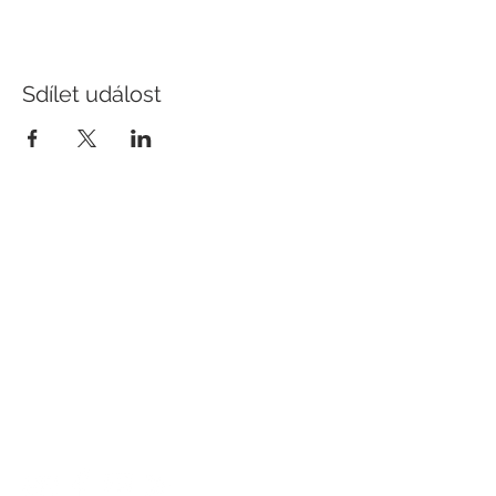
Sdílet událost
KONTAKT
Hotel Slavia
Komenského 307/55
Boskovice
68001
E-mail:
recepce@hotel-boskovice.cz
Tel. restaurace:
+420 606 023 801
Tel. recepce:
+420 606 023 803