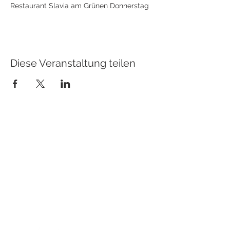
Restaurant Slavia am Grünen Donnerstag
Diese Veranstaltung teilen
KONTAKT
Hotel Slavia
Komenského 307/55
Boskovice
68001
Email:
Recepce@hotel-boskovice.cz
Tel. Restaurant:
+420 606 023 801
Tel. Rezeption:
+420 606 023 803